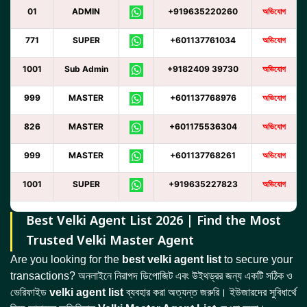
01
ADMIN
+919635220260
অভিযোগ
771
SUPER
+601137761034
অভিযোগ
1001
Sub Admin
+9182409 39730
অভিযোগ
999
MASTER
+601137768976
অভিযোগ
826
MASTER
+601175536304
অভিযোগ
999
MASTER
+601137768261
অভিযোগ
1001
SUPER
+919635227823
অভিযোগ
Best Velki Agent List 2026 | Find the Most
Trusted Velki Master Agent
Are you looking for the
best velki agent list
to secure your
transactions? অনলাইনে নিরাপদ ডিপোজিট এবং উইথড্রর জন্য একটি সঠিক ও
ভেরিফাইড
velki agent list
ব্যবহার করা অত্যন্ত জরুরি। ইউজারদের সুবিধার্থে