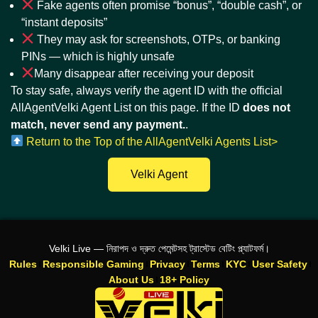
Fake agents often promise “bonus”, “double cash”, or
“instant deposits”
They may ask for screenshots, OTPs, or banking
PINs — which is highly unsafe
Many disappear after receiving your deposit
To stay safe, always verify the agent ID with the official
AllAgentVelki Agent List on this page. If the ID
does not
match, never send any payment.
.
Return to the Top of the AllAgentVelki Agents List>
Velki Agent
Velki Live — নিরাপদ ও দ্রুত পেমেন্টসহ ট্রাস্টেড বেটিং প্ল্যাটফর্ম।
Rules
Responsible Gaming
Privacy
Terms
KYC
User Safety
About Us
18+ Policy