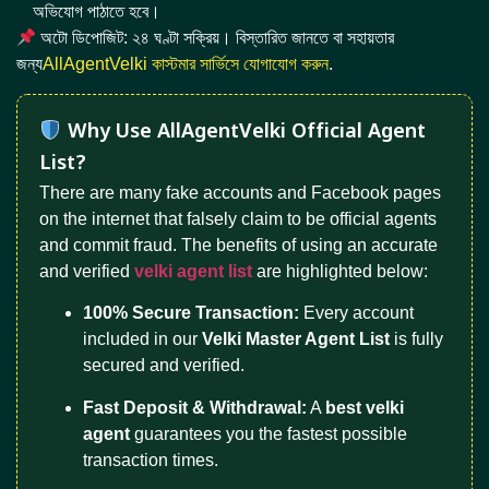
অভিযোগ পাঠাতে হবে।
অটো ডিপোজিট: ২৪ ঘণ্টা সক্রিয়। বিস্তারিত জানতে বা সহায়তার
জন্য
AllAgentVelki কাস্টমার সার্ভিসে যোগাযোগ করুন
.
Why Use AllAgentVelki Official Agent
List?
There are many fake accounts and Facebook pages
on the internet that falsely claim to be official agents
and commit fraud. The benefits of using an accurate
and verified
velki agent list
are highlighted below:
100% Secure Transaction:
Every account
included in our
Velki Master Agent List
is fully
secured and verified.
Fast Deposit & Withdrawal:
A
best velki
agent
guarantees you the fastest possible
transaction times.