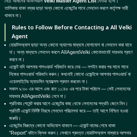
নিচে আমাদের অফিসিয়াল
Velki Master Agent List
দেওয়া হলো।
তালিকায় থাকা নম্বর ছাড়া অন্য কোনো এজেন্টের সাথে লেনদেন করলে কর্তৃপক্ষ দায়ী
থাকবে না।
Rules to Follow Before Contacting a All Velki
Agent
হোয়াটসঅ্যাপ ছাড়া অন্য কোনো অ্যাপের মাধ্যমে যোগাযোগ বা লেনদেন করা যাবে
না। অন্য মাধ্যমে লেনদেন করলে AllAgentVelki কোনোভাবেই দায়ভার গ্রহণ
করবে না।
এজেন্ট যদি আপনার পাসওয়ার্ড পরিবর্তন করে দেয় — লগইন করার পর সাথে সাথে
নিজের পাসওয়ার্ড পরিবর্তন করুন। কখনোই কোনো এজেন্টকে আপনার পাসওয়ার্ড বা
ওয়েবসাইটের অ্যাডমিন অ্যাক্সেস প্রদান করবেন না।
সকাল ৯:৩০ এর আগে এবং রাত ১১:৪৫ এর পরে টাকা পাঠালে — সেই লেনদেনের
দায়ভার AllAgentVelki নেবে না।
প্রতিবার পেমেন্ট করার আগে এজেন্টের কাছ থেকে লেনদেনের পদ্ধতি জেনে নিন।
প্রতিটি এজেন্ট নির্দিষ্ট নিয়মে লেনদেন পরিচালনা করে — তাই আগে নিশ্চিত হওয়া
জরুরি।
এজেন্টের বিরুদ্ধে কোনো অভিযোগ থাকলে — এজেন্ট নামের শেষে থাকা
“Report” বাটনে ক্লিক করুন। সেখানে প্রদত্ত হোয়াটসঅ্যাপ নাম্বারে আপনার