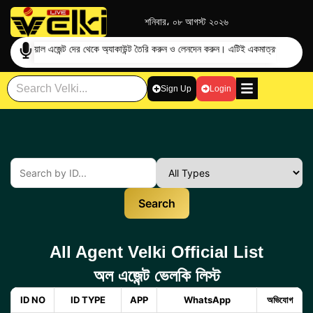
শনিবার، ০৮ আগস্ট ২০২৬
দের অফিশিয়াল এজেন্ট দের থেকে অ্যাকাউন্ট তৈরি করুন ও লেনদেন করুন। এটিই একমাত্র
প্রতারণা এড়
Sign Up
Login
Search
All Agent Velki Official List
অল এজেন্ট ভেলকি লিস্ট
ID NO
ID TYPE
APP
WhatsApp
অভিযোগ