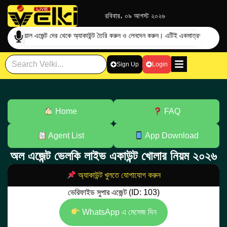
রবিবার، ০৯ আগস্ট ২০২৬
দের অফিশিয়াল এজেন্ট দের থেকে অ্যাকাউন্ট তৈরি করুন ও লেনদেন করুন। এটিই একমাত্র
প্রতারণা এড়
Sign Up
Login
Home
FAQ
Agent List
App Download
অল এজেন্ট ভেলকি লাইভ একাউন্ট খোলার নিয়ম ২০২৬
অ্যাকাউন্ট খুলতে যোগাযোগ করুন
ভেরিফাইড সুপার এজেন্ট (ID: 103)
WhatsApp এ মেসেজ দিন