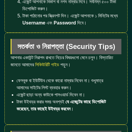
এজেন্ট আপনাকে বিকাশ বা নগদ নাম্বার দিবে। সর্বনিম্ন ৫০০ টাকা
ডিপোজিট করুন।
টাকা পাঠানোর পর স্ক্রিনশট দিন। এজেন্ট আপনাকে ১ মিনিটের মধ্যে
Username
এবং
Password
দিবে।
সতর্কতা ও নিরাপত্তা (Security Tips)
আপনার একাউন্ট নিরাপদ রাখতে নিচের বিষয়গুলো মেনে চলুন। বিস্তারিত
জানতে আমাদের
সিকিউরিটি গাইড
পড়ুন।
ফেসবুক বা ইউটিউব থেকে কারো নাম্বার নিবেন না। শুধুমাত্র
আমাদের সাইটের লিস্ট ব্যবহার করুন।
এজেন্ট ছাড়া অন্য কাউকে পাসওয়ার্ড দিবেন না।
টাকা উইথড্র করার সময় অবশ্যই
যে এজেন্টের কাছে ডিপোজিট
করেছেন, তার কাছেই উইথড্র করবেন
।