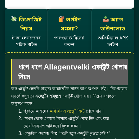
ডিপোজিট
লগইন
অ্যাপ
নিয়ম
সমস্যা?
ডাউনলোড
টাকা লেনদেনের
পাসওয়ার্ড রিসেট
অফিসিয়াল APK
সঠিক গাইড
করুন
ফাইল
ধাপে ধাপে Allagentvelki একাউন্ট খোলার
নিয়ম
অল এজেন্ট ভেলকি লাইভে অটোমেটিক সাইন-আপ অপশন নেই। নিরাপত্তার
স্বার্থে শুধুমাত্র
এজেন্টের মাধ্যমে
একাউন্ট খোলা যায়। নিচের ধাপগুলো
অনুসরণ করুন:
প্রথমে আমাদের
অফিসিয়াল এজেন্ট লিস্ট
পেজে যান।
সেখান থেকে একজন “মাস্টার এজেন্ট” বেছে নিন এবং তার
হোয়াটসঅ্যাপ আইকনে ক্লিক করুন।
এজেন্টকে মেসেজ দিন:
“আমি নতুন একাউন্ট খুলতে চাই।”